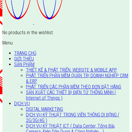
No products in the wishlist.
Menu
TRANG CHỦ
GIỚI THIỆU
SẢN PHẨM
THIẾT KẾ & PHÁT TRIỂN: WEBSITE & MOBILE APP
PHÁT TRIỂN PHẦN MỀM QUẢN TRỊ DOANH NGHIỆP CRM
& ERP
PHÁT TRIỂN CÁC PHẦN MỀM THEO ĐƠN ĐẶT HÀNG
SẢN XUẤT CÁC THIẾT BỊ ĐIỆN TỬ THÔNG MINH (
Internet of Things )
DỊCH VỤ
DIGITAL MARKETING
DỊCH VỤ KỸ THUẬT TRONG VIỄN THÔNG DI ĐỘNG (
2G/3G/4G )
DỊCH VỤ KỸ THUẬT ICT ( Data Center, Tổng Đài,
Camera, Điện Dân Dụng & Công Nghiệp… )