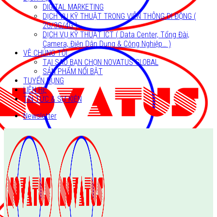
DIGITAL MARKETING
DỊCH VỤ KỸ THUẬT TRONG VIỄN THÔNG DI ĐỘNG (
2G/3G/4G )
DỊCH VỤ KỸ THUẬT ICT ( Data Center, Tổng Đài,
Camera, Điện Dân Dụng & Công Nghiệp… )
VÊ CHÚNG TÔI
TẠI SAO BẠN CHỌN NOVATUS GLOBAL
SẢN PHẨM NỔI BẬT
TUYỂN DỤNG
LIÊN HỆ
TIN TỨC & SỰ KIỆN
Newsletter