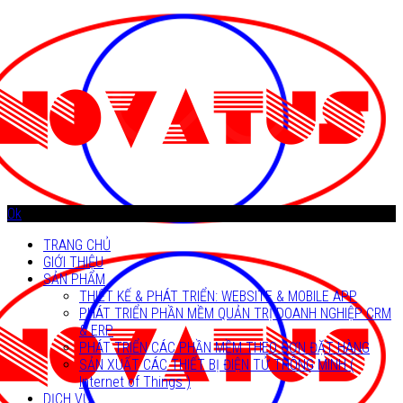
Ok
TRANG CHỦ
GIỚI THIỆU
SẢN PHẨM
THIẾT KẾ & PHÁT TRIỂN: WEBSITE & MOBILE APP
PHÁT TRIỂN PHẦN MỀM QUẢN TRỊ DOANH NGHIỆP CRM
& ERP
PHÁT TRIỂN CÁC PHẦN MỀM THEO ĐƠN ĐẶT HÀNG
SẢN XUẤT CÁC THIẾT BỊ ĐIỆN TỬ THÔNG MINH (
Internet of Things )
DỊCH VỤ