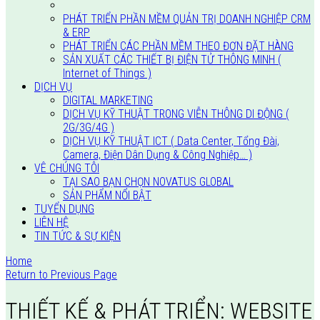
THIẾT KẾ & PHÁT TRIỂN: WEBSITE & MOBILE APP
PHÁT TRIỂN PHẦN MỀM QUẢN TRỊ DOANH NGHIỆP CRM
& ERP
PHÁT TRIỂN CÁC PHẦN MỀM THEO ĐƠN ĐẶT HÀNG
SẢN XUẤT CÁC THIẾT BỊ ĐIỆN TỬ THÔNG MINH (
Internet of Things )
DỊCH VỤ
DIGITAL MARKETING
DỊCH VỤ KỸ THUẬT TRONG VIỄN THÔNG DI ĐỘNG (
2G/3G/4G )
DỊCH VỤ KỸ THUẬT ICT ( Data Center, Tổng Đài,
Camera, Điện Dân Dụng & Công Nghiệp… )
VÊ CHÚNG TÔI
TẠI SAO BẠN CHỌN NOVATUS GLOBAL
SẢN PHẨM NỔI BẬT
TUYỂN DỤNG
LIÊN HỆ
TIN TỨC & SỰ KIỆN
Home
Return to Previous Page
THIẾT KẾ & PHÁT TRIỂN: WEBSITE