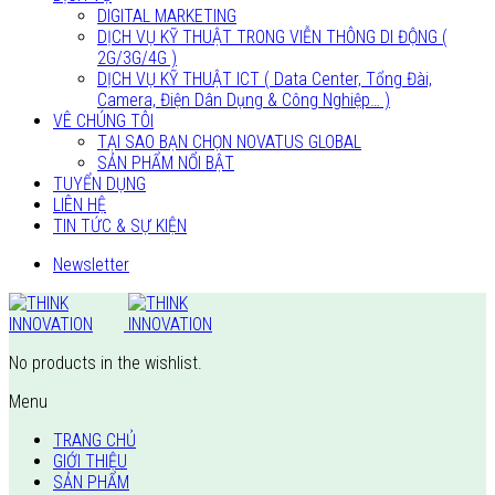
DIGITAL MARKETING
DỊCH VỤ KỸ THUẬT TRONG VIỄN THÔNG DI ĐỘNG (
2G/3G/4G )
DỊCH VỤ KỸ THUẬT ICT ( Data Center, Tổng Đài,
Camera, Điện Dân Dụng & Công Nghiệp… )
VÊ CHÚNG TÔI
TẠI SAO BẠN CHỌN NOVATUS GLOBAL
SẢN PHẨM NỔI BẬT
TUYỂN DỤNG
LIÊN HỆ
TIN TỨC & SỰ KIỆN
Newsletter
No products in the wishlist.
Menu
TRANG CHỦ
GIỚI THIỆU
SẢN PHẨM