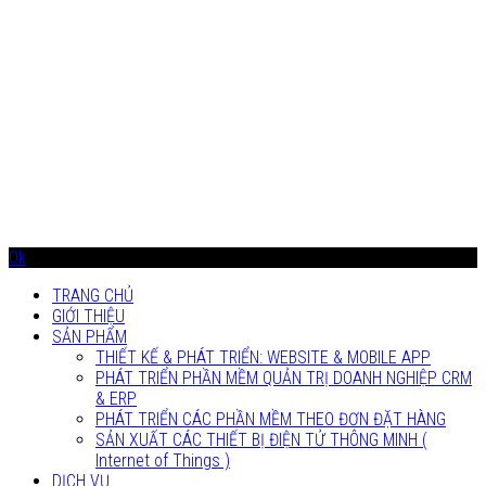
Ok
TRANG CHỦ
GIỚI THIỆU
SẢN PHẨM
THIẾT KẾ & PHÁT TRIỂN: WEBSITE & MOBILE APP
PHÁT TRIỂN PHẦN MỀM QUẢN TRỊ DOANH NGHIỆP CRM
& ERP
PHÁT TRIỂN CÁC PHẦN MỀM THEO ĐƠN ĐẶT HÀNG
SẢN XUẤT CÁC THIẾT BỊ ĐIỆN TỬ THÔNG MINH (
Internet of Things )
DỊCH VỤ